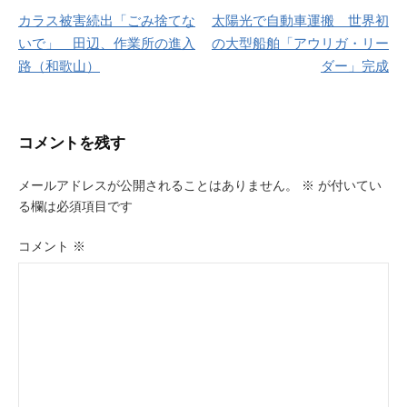
カラス被害続出「ごみ捨てな
太陽光で自動車運搬 世界初
稿
いで」 田辺、作業所の進入
の大型船舶「アウリガ・リー
ナ
路（和歌山）
ダー」完成
ビ
ゲ
コメントを残す
ー
メールアドレスが公開されることはありません。
※
が付いてい
シ
る欄は必須項目です
ョ
コメント
※
ン