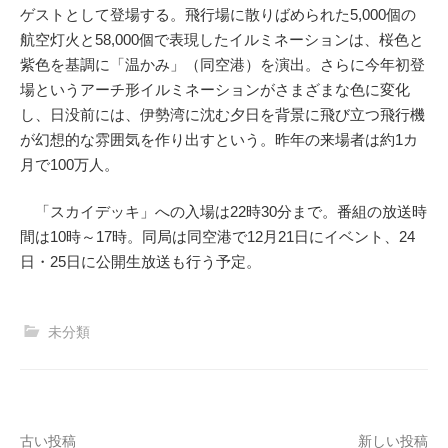
ゲストとして登場する。飛行場に散りばめられた5,000個の
航空灯火と58,000個で表現したイルミネーションは、桜色と
紫色を基調に「温かみ」（同空港）を演出。さらに今年初登
場というアーチ形イルミネーションがさまざまな色に変化
し、日没前には、伊勢湾に沈む夕日を背景に飛び立つ飛行機
が幻想的な雰囲気を作り出すという。昨年の来場者は約1カ
月で100万人。
「スカイデッキ」への入場は22時30分まで。番組の放送時
間は10時～17時。同局は同空港で12月21日にイベント、24
日・25日に公開生放送も行う予定。
未分類
投
古い投稿
新しい投稿