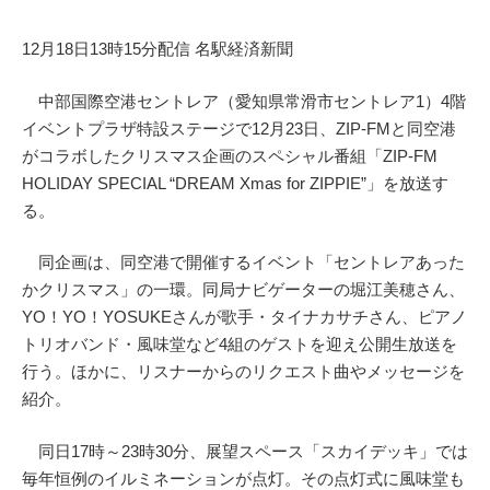
12月18日13時15分配信 名駅経済新聞
中部国際空港セントレア（愛知県常滑市セントレア1）4階
イベントプラザ特設ステージで12月23日、ZIP-FMと同空港
がコラボしたクリスマス企画のスペシャル番組「ZIP-FM
HOLIDAY SPECIAL “DREAM Xmas for ZIPPIE”」を放送す
る。
同企画は、同空港で開催するイベント「セントレアあった
かクリスマス」の一環。同局ナビゲーターの堀江美穂さん、
YO！YO！YOSUKEさんが歌手・タイナカサチさん、ピアノ
トリオバンド・風味堂など4組のゲストを迎え公開生放送を
行う。ほかに、リスナーからのリクエスト曲やメッセージを
紹介。
同日17時～23時30分、展望スペース「スカイデッキ」では
毎年恒例のイルミネーションが点灯。その点灯式に風味堂も