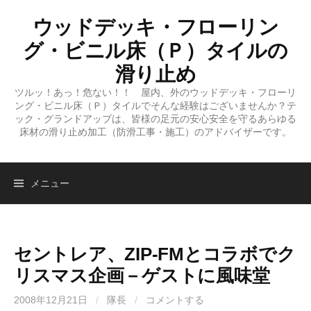
コ
ウッドデッキ・フローリン
ン
テ
グ・ビニル床（Ｐ）タイルの
ン
滑り止め
ツ
ツルッ！あっ！危ない！！ 屋内、外のウッドデッキ・フローリ
へ
ング・ビニル床（Ｐ）タイルでそんな経験はございませんか？テ
ス
ック・グランドアップは、皆様の足元の安心安全を守るあらゆる
キ
床材の滑り止め加工（防滑工事・施工）のアドバイザーです。
ッ
プ
検
メニュー
索:
セントレア、ZIP-FMとコラボでク
リスマス企画－ゲストに風味堂
2008年12月21日
/
隊長
/
コメントする