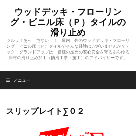
コ
ウッドデッキ・フローリン
ン
テ
グ・ビニル床（Ｐ）タイルの
ン
滑り止め
ツ
ツルッ！あっ！危ない！！ 屋内、外のウッドデッキ・フローリ
へ
ング・ビニル床（Ｐ）タイルでそんな経験はございませんか？テ
ス
ック・グランドアップは、皆様の足元の安心安全を守るあらゆる
キ
床材の滑り止め加工（防滑工事・施工）のアドバイザーです。
ッ
プ
検
メニュー
索:
スリップレイト∑０２