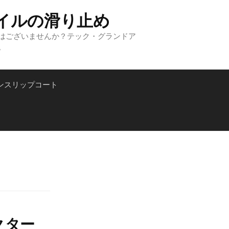
イルの滑り止め
はございませんか？テック・グランドア
。
検
ンスリップコート
索:
クター