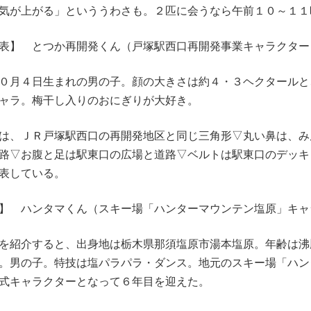
気が上がる」といううわさも。２匹に会うなら午前１０～１１
表】 とつか再開発くん（戸塚駅西口再開発事業キャラクター
０月４日生まれの男の子。顔の大きさは約４・３ヘクタールと
ャラ。梅干し入りのおにぎりが大好き。
は、ＪＲ戸塚駅西口の再開発地区と同じ三角形▽丸い鼻は、み
路▽お腹と足は駅東口の広場と道路▽ベルトは駅東口のデッキ
表している。
】 ハンタマくん（スキー場「ハンターマウンテン塩原」キャ
を紹介すると、出身地は栃木県那須塩原市湯本塩原。年齢は沸
。男の子。特技は塩パラパラ・ダンス。地元のスキー場「ハン
式キャラクターとなって６年目を迎えた。