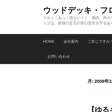
コ
ウッドデッキ・フ
ン
テ
ツルッ！あっ！危ない！！ 屋内、外の
ップは、皆様の足元の安心安全を守るあ
ン
ツ
へ
HOME
会社案内
ご存じですか
ス
キ
お問い合わせ
ッ
プ
月:
2008年
【ゆる