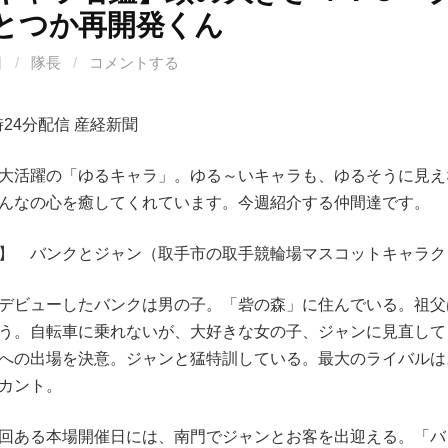
とつか再開発くん
日
/
隊長
/
コメントする
5時24分配信 産経新聞
大活躍の「ゆるキャラ」。ゆる～いキャラも、ゆるそうに見え
んなの心を癒してくれています。今週紹介する仲間達です。
】 バンクとジャン（取手市の取手競輪場マスコットキャラク
デビューしたバンクは男の子。「砦の森」に住んでいる。祖父
う。自転車に乗れないが、大好きな女の子、ジャンに見直して
への出場を決意。ジャンと猛特訓している。最大のライバルは
カント。
回ある本場開催日には、南門でジャンとお客を出迎える。「バ