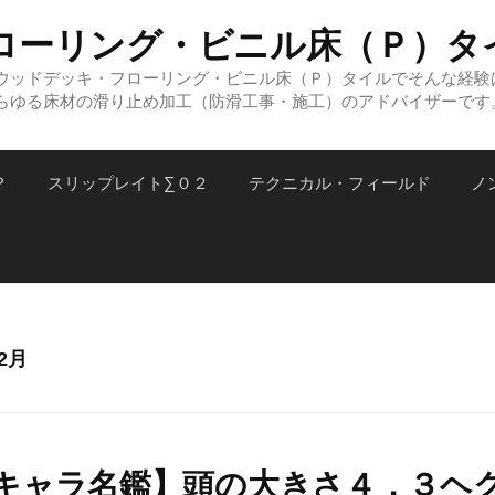
ローリング・ビニル床（Ｐ）タ
ウッドデッキ・フローリング・ビニル床（Ｐ）タイルでそんな経験
らゆる床材の滑り止め加工（防滑工事・施工）のアドバイザーです
？
スリップレイト∑０２
テクニカル・フィールド
ノ
12月
キャラ名鑑】頭の大きさ４．３ヘ